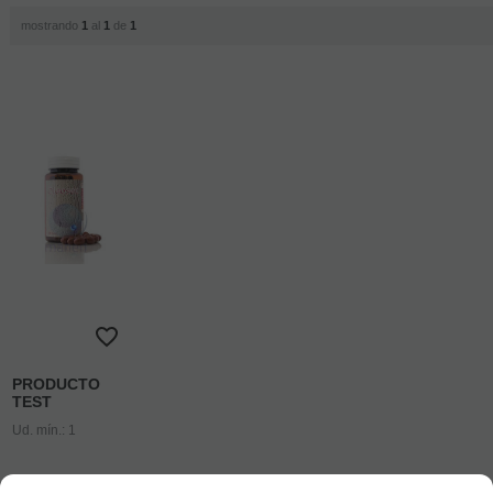
mostrando
1
al
1
de
1
PRODUCTO
TEST
Ud. mín.: 1
50
€