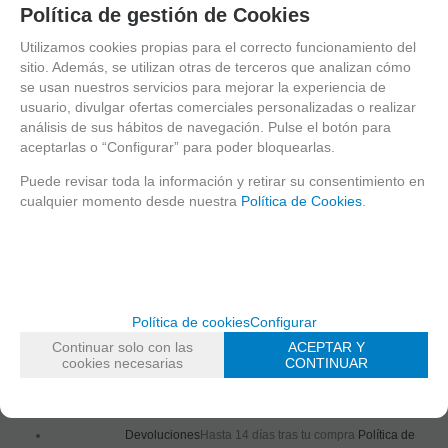
Política de gestión de Cookies
10.00%
IVA
incluido
Utilizamos cookies propias para el correcto funcionamiento del
sitio. Además, se utilizan otras de terceros que analizan cómo
-
se usan nuestros servicios para mejorar la experiencia de
+
usuario, divulgar ofertas comerciales personalizadas o realizar
análisis de sus hábitos de navegación. Pulse el botón para
AÑADIR A
aceptarlas o “Configurar” para poder bloquearlas.
CESTA
Puede revisar toda la información y retirar su consentimiento en
cualquier momento desde nuestra
Política de Cookies
.
mostrando
1
al
1
de
1
Política de cookies
Configurar
Envío 24/48 horas
Envíos GRATIS a partir de 40€, y recogida
Continuar solo con las
ACEPTAR Y
en tienda.
Condiciones de pago y envío
cookies necesarias
CONTINUAR
Pago seguro
Tus datos siempre protegidos
Tarjeta, Paypal,
transferencia...
Devoluciones
Hasta 14 días tras tu compra
Política de