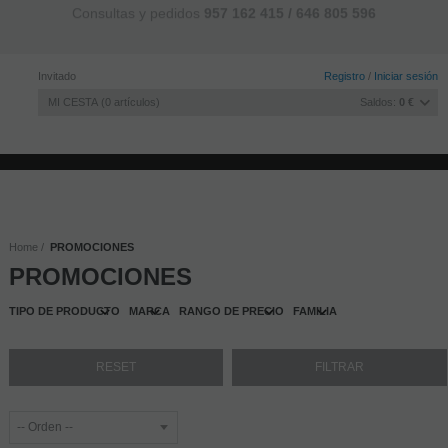
Consultas y pedidos
957 162 415 / 646 805 596
Invitado
Registro
/
Iniciar sesión
MI CESTA
0
artículos
Saldos:
0 €
INICIO
ACUMULAR SALDO
LA EMPRESA
CONTACTO
BLOG
Home
PROMOCIONES
PROMOCIONES
TIPO DE PRODUCTO
MARCA
RANGO DE PRECIO
FAMILIA