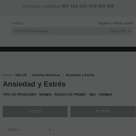
Consultas y pedidos
957 162 415 / 646 805 596
Invitado
Registro
/
Iniciar sesión
MI CESTA
0
artículos
Saldos:
0 €
INICIO
ACUMULAR SALDO
LA EMPRESA
CONTACTO
BLOG
Home
SALUD
Sistema Nervioso
Ansiedad y Estrés
Ansiedad y Estrés
TIPO DE PRODUCTO
MARCA
RANGO DE PRECIO
TAG
FAMILIA