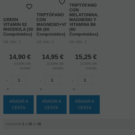
TRIPTÓFANO
CON
TRIPTÓFANO
MELATONINA,
GREEN
CON
MAGNESIO Y
VIT&MIN 02
MAGNESIO+VITAMINA
VITAMINA B6
RHODIOLA (30
B6 (60
(60
Comprimidos)
Comprimidos)
Comprimidos)
Ud. mín.: 1
Ud. mín.: 1
Ud. mín.: 1
14,90
€
14,95
€
15,25
€
10.00%
IVA
10.00%
IVA
10.00%
IVA
incluido
incluido
incluido
-
-
-
+
+
+
AÑADIR A
AÑADIR A
AÑADIR A
CESTA
CESTA
CESTA
mostrando
1
al
15
de
15