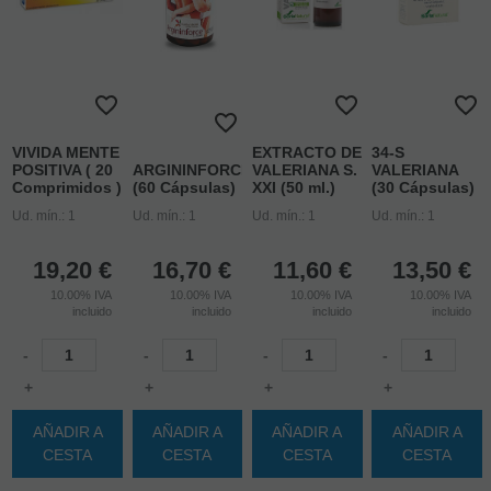
VIVIDA MENTE
EXTRACTO DE
34-S
POSITIVA ( 20
ARGININFORCE
VALERIANA S.
VALERIANA
Comprimidos )
(60 Cápsulas)
XXI (50 ml.)
(30 Cápsulas)
Ud. mín.: 1
Ud. mín.: 1
Ud. mín.: 1
Ud. mín.: 1
19,20
€
16,70
€
11,60
€
13,50
€
10.00%
IVA
10.00%
IVA
10.00%
IVA
10.00%
IVA
incluido
incluido
incluido
incluido
-
-
-
-
+
+
+
+
AÑADIR A
AÑADIR A
AÑADIR A
AÑADIR A
CESTA
CESTA
CESTA
CESTA