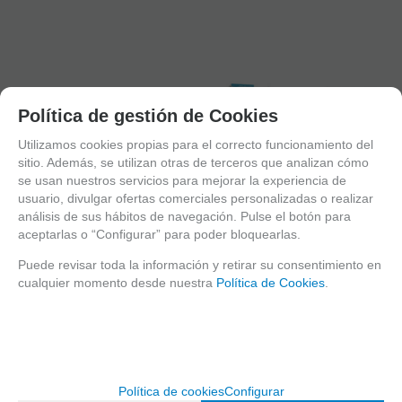
Política de gestión de Cookies
Utilizamos cookies propias para el correcto funcionamiento del
sitio. Además, se utilizan otras de terceros que analizan cómo
se usan nuestros servicios para mejorar la experiencia de
usuario, divulgar ofertas comerciales personalizadas o realizar
análisis de sus hábitos de navegación. Pulse el botón para
aceptarlas o “Configurar” para poder bloquearlas.
COMPOSOR
VIT & MIN 31
Puede revisar toda la información y retirar su consentimiento en
PASIFLORA
29-C
05 VALERIAN
MELATONIN
cualquier momento desde nuestra
Política de Cookies
.
(60
SEDANER (30
COMPLEX (50
TRAVEL (90 x
Comprimidos)
Cápsulas)
ml.)
50 mg.)
Ud. mín.: 1
Ud. mín.: 1
Ud. mín.: 1
Ud. mín.: 1
8,25
€
14,75
€
17
€
10,25
€
Política de cookies
Configurar
10.00%
IVA
10.00%
IVA
10.00%
IVA
10.00%
IVA