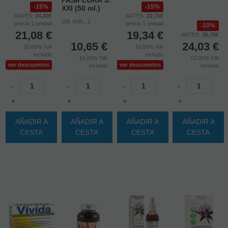
PASIFLORA S.
15%
15%
XXI (50 ml.)
ANTES:
24,80€
ANTES:
22,75€
Ud. mín.: 1
precio 1 unidad
precio 1 unidad
10%
21,08
€
19,34
€
ANTES:
26,70€
10,65
€
24,03
€
10.00%
IVA
10.00%
IVA
incluido
incluido
10.00%
IVA
10.00%
IVA
ver descuentos
ver descuentos
incluido
incluido
-
-
-
-
+
+
+
+
AÑADIR A
AÑADIR A
AÑADIR A
AÑADIR A
CESTA
CESTA
CESTA
CESTA