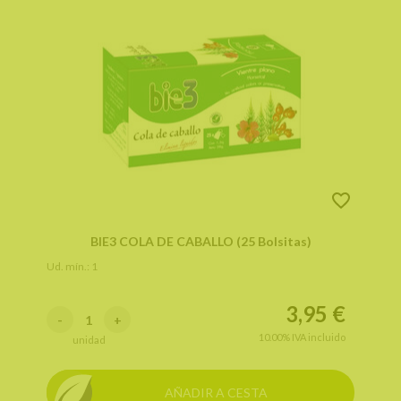
BIE3 COLA DE CABALLO (25 Bolsitas)
Ud. mín.: 1
3,95
€
-
+
10.00%
IVA incluido
unidad
AÑADIR A CESTA