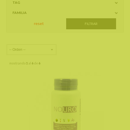
TAG
FAMILIA
mostrando
1
al
6
de
6