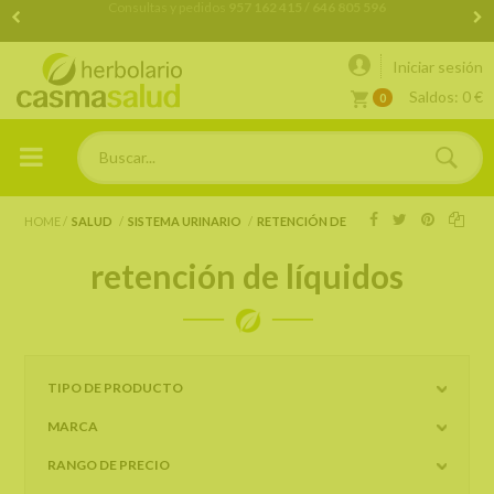
Consultas y pedidos
957 162 415 / 646 805 596
Iniciar sesión
Saldos:
0 €
0
HOME
SALUD
SISTEMA URINARIO
RETENCIÓN DE LÍQUIDOS
retención de líquidos
TIPO DE PRODUCTO
MARCA
RANGO DE PRECIO