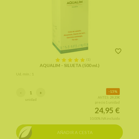
(1)
AQUALIM - SILUETA (500 ml.)
Ud. mín.: 1
15%
-
+
ANTES:
29,35€
unidad
precio 1 unidad
24,95
€
10.00%
IVA incluido
AÑADIR A CESTA