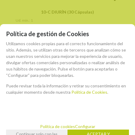
10-C DIURÍN (30 Cápsulas)
Ud. mín.: 1
Política de gestión de Cookies
12,15
€
-
+
Utilizamos cookies propias para el correcto funcionamiento del
10.00%
IVA incluido
unidad
sitio. Además, se utilizan otras de terceros que analizan cómo se
usan nuestros servicios para mejorar la experiencia de usuario,
divulgar ofertas comerciales personalizadas o realizar análisis de
AÑADIR A CESTA
sus hábitos de navegación. Pulse el botón para aceptarlas o
“Configurar” para poder bloquearlas.
Puede revisar toda la información y retirar su consentimiento en
cualquier momento desde nuestra
Política de Cookies
.
Política de cookies
Configurar
Continuar solo con las
ACEPTAR Y