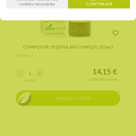
cookies necesarias
CONTINUAR
COMPOSOR 19 DEPULAN COMPLEX (50 ml.)
Ud. mín.: 1
14,15
€
-
+
10.00%
IVA incluido
unidad
AÑADIR A CESTA