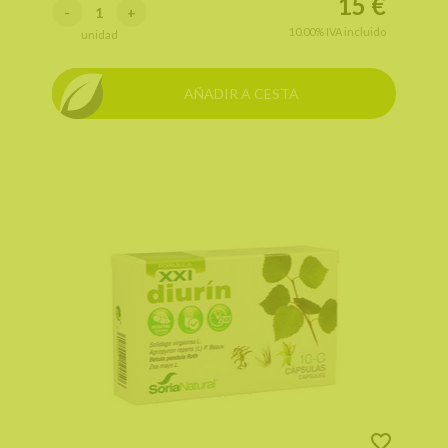
15
€
-
+
10.00%
IVA incluido
unidad
AÑADIR A CESTA