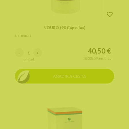
NOURO (90 Cápsulas)
Ud. mín.: 1
40,50
€
-
+
10.00%
IVA incluido
unidad
AÑADIR A CESTA