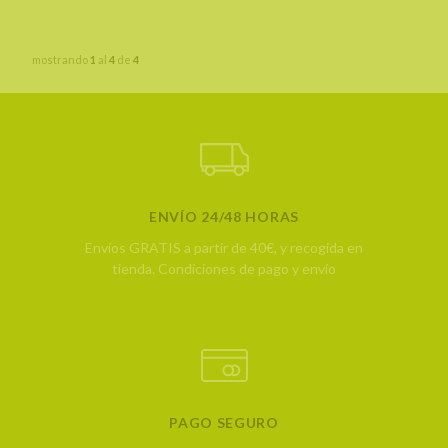
mostrando
1
al
4
de
4
ENVÍO 24/48 HORAS
Envíos GRATIS a partir de 40€, y recogida en
tienda.
Condiciones de pago y envío
PAGO SEGURO