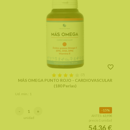
(7)
MÁS OMEGA PUNTO ROJO - CARDIOVASCULAR
(180 Perlas)
Ud. mín.: 1
15%
-
+
ANTES:
63,95€
unidad
precio 1 unidad
54,36
€