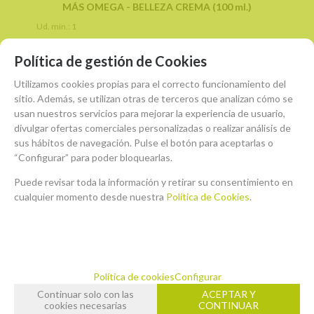
MÁS OMEGA - BELLEZA CREMA (100 ml.)
Ud. mín.: 1
Política de gestión de Cookies
15%
-
+
ANTES:
22,25€
Utilizamos cookies propias para el correcto funcionamiento del
unidad
precio 1 unidad
sitio. Además, se utilizan otras de terceros que analizan cómo se
18,91
€
usan nuestros servicios para mejorar la experiencia de usuario,
divulgar ofertas comerciales personalizadas o realizar análisis de
21.00%
IVA incluido
sus hábitos de navegación. Pulse el botón para aceptarlas o
“Configurar” para poder bloquearlas.
AÑADIR A CESTA
Puede revisar toda la información y retirar su consentimiento en
cualquier momento desde nuestra
Política de Cookies
.
Política de cookies
Configurar
Continuar solo con las
ACEPTAR Y
cookies necesarias
CONTINUAR