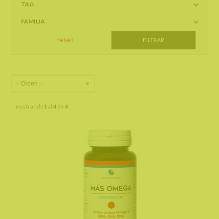
TAG
FAMILIA
mostrando
1
al
4
de
4