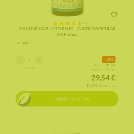
(2)
MÁS OMEGA PUNTO ROJO - CARDIOVASCULAR
(90 Perlas)
Ud. mín.: 1
15%
-
+
ANTES:
34,75€
unidad
precio 1 unidad
29,54
€
10.00%
IVA incluido
AÑADIR A CESTA