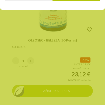
OLEOSEC - BELLEZA (60 Perlas)
Ud. mín.: 1
15%
-
+
ANTES:
27,20€
unidad
precio 1 unidad
23,12
€
10.00%
IVA incluido
AÑADIR A CESTA