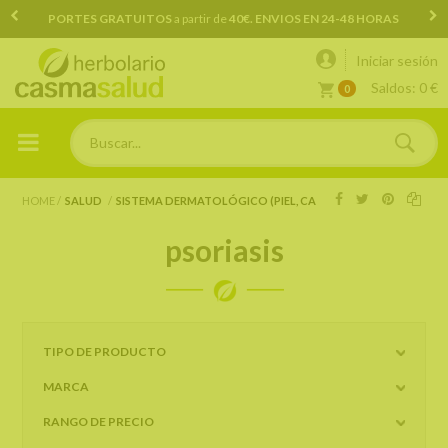
Consultas y pedidos
957 162 415 / 646 805 596
Iniciar sesión
Saldos:
0 €
0
HOME
SALUD
SISTEMA DERMATOLÓGICO (PIEL, CABELLO Y UÑAS)
PSORIA
psoriasis
TIPO DE PRODUCTO
MARCA
RANGO DE PRECIO