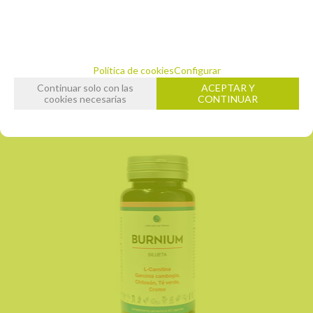
unidad
precio 1 unidad
24,95
€
10.00%
IVA incluido
Política de cookies
Configurar
AÑADIR A CESTA
Continuar solo con las
ACEPTAR Y
cookies necesarias
CONTINUAR