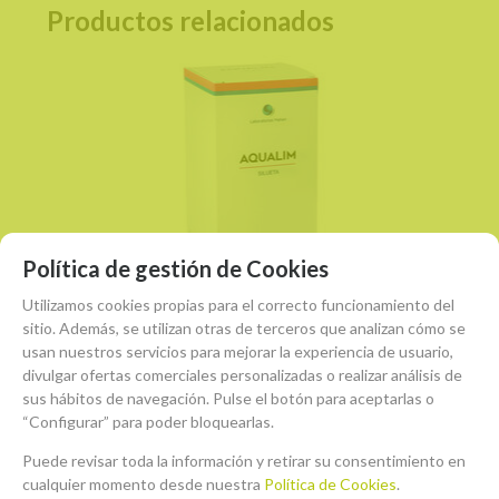
Productos relacionados
Política de gestión de Cookies
Utilizamos cookies propias para el correcto funcionamiento del
sitio. Además, se utilizan otras de terceros que analizan cómo se
usan nuestros servicios para mejorar la experiencia de usuario,
(1)
divulgar ofertas comerciales personalizadas o realizar análisis de
AQUALIM - SILUETA (500 ml.)
sus hábitos de navegación. Pulse el botón para aceptarlas o
Ud. mín.: 1
“Configurar” para poder bloquearlas.
Puede revisar toda la información y retirar su consentimiento en
15%
-
+
cualquier momento desde nuestra
Política de Cookies
.
ANTES:
29,35€