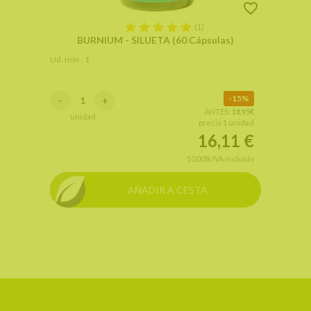
(1)
BURNIUM - SILUETA (60 Cápsulas)
Ud. mín.: 1
15%
-
+
ANTES:
18,95€
unidad
precio 1 unidad
16,11
€
10.00%
IVA incluido
AÑADIR A CESTA