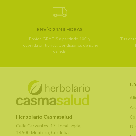
ENVÍO 24/48 HORAS
Envíos GRATIS a partir de 40€, y
Tus dat
recogida en tienda.
Condiciones de pago
y envío
Ca
Al
Ar
Herbolario Casmasalud
Co
Calle Cervantes, 17, Local Izqda,
Di
14600 Montoro, Córdoba