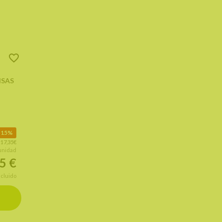
NSAS
15%
:
17,35€
 unidad
75
€
ncluido