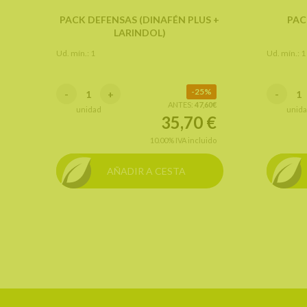
PACK DEFENSAS (DINAFÉN PLUS +
PAC
LARINDOL)
Ud. mín.: 1
Ud. mín.: 1
25%
-
+
-
ANTES:
47,60€
unidad
unid
35,70
€
10.00%
IVA incluido
AÑADIR A CESTA