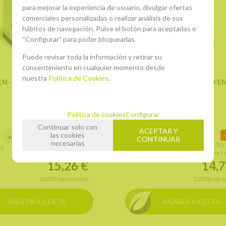
para mejorar la experiencia de usuario, divulgar ofertas
comerciales personalizadas o realizar análisis de sus
hábitos de navegación. Pulse el botón para aceptarlas o
“Configurar” para poder bloquearlas.
Puede revisar toda la información y retirar su
consentimiento en cualquier momento desde
nuestra
Política de Cookies
.
N - VIAS RESPIRATORIAS
DINAFÉN INFANTIL - DEFE
(150 ml.)
(250 ml.)
Ud. mín.: 1
Política de cookies
Configurar
Continuar solo con
ACEPTAR Y
las cookies
15%
+
-
+
CONTINUAR
necesarias
ANTES:
17,95€
ANTES
ad
unidad
precio 1 unidad
precio 1
15,26
€
14,
10.00%
IVA incluido
10.00%
IVA i
AÑADIR A CESTA
AÑADIR A CESTA