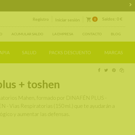
Saldos:
0 €
Registro
0
Iniciar sesión
IO
ACUMULAR SALDO
LA EMPRESA
CONTACTO
BLOG
APIA
SALUD
PACKS DESCUENTO
MARCAS
plus + toshen
oratorios Mahen, formado por DINAFÉN PLUS -
N - Vias Respiratorias (150 ml.) que te ayudarán a
lógico y aumentar las defensas.