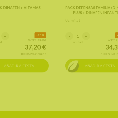
K DINAFÉN + VITAMÁS
PACK DEFENSAS FAMILIA (D
PLUS + DINAFÉN INFANTI
Ud. mín.: 1
25%
+
-
+
ANTES:
49,60€
ANTES
ad
unidad
37,20
€
34,
10.00%
IVA incluido
10.00%
IVA i
AÑADIR A CESTA
AÑADIR A CESTA