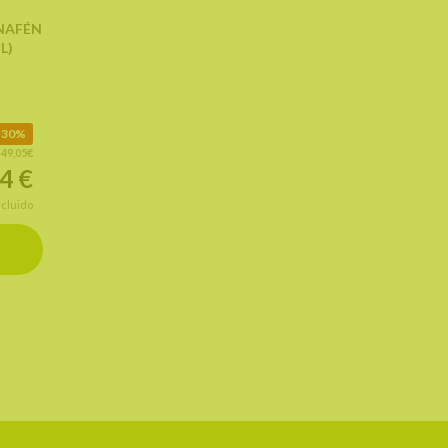
INAFÉN
L)
30%
:
49,05€
34
€
ncluido