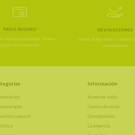
PAGO SEGURO
DEVOLUCIONES
os siempre protegidos
Tarjeta,
Hasta 14 días tras tu compra
P
Paypal, transferencia...
devoluciones
tegorías
Información
imentación
Acumular saldo
omaterapia
Gastos de envío
smética natural
Devoluciones
etética
La empresa