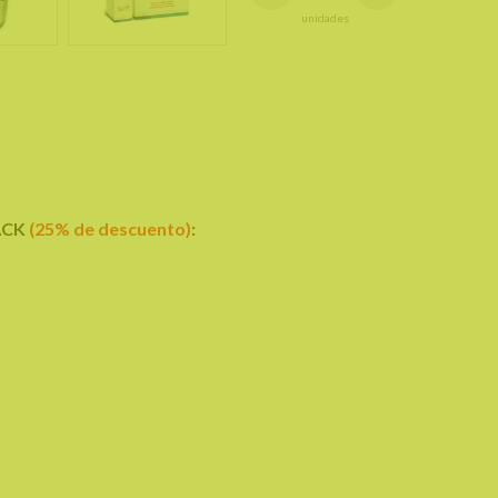
unidades
ACK
(25% de descuento)
: