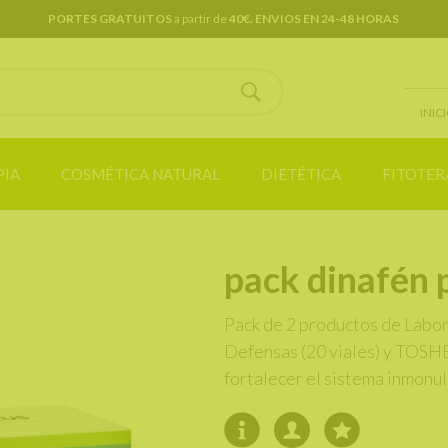
Consultas y pedidos
957 162 415 / 646 805 596
INIC
IA
COSMÉTICA NATURAL
DIETÉTICA
FITOTER
pack dinafén 
Pack de 2 productos de Lab
Defensas (20 viales) y TOSHE
fortalecer el sistema inmonu