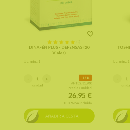
(2)
DINAFÉN PLUS - DEFENSAS (20
TOSHE
Viales)
Ud. mín.: 1
Ud. mín.: 1
15%
-
+
-
ANTES:
31,70€
unidad
unid
precio 1 unidad
26,95
€
10.00%
IVA incluido
AÑADIR A CESTA