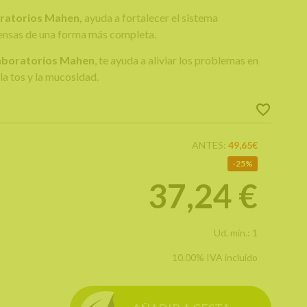
ratorios Mahen,
ayuda a fortalecer el sistema
ensas de una forma más completa.
aboratorios Mahen
, te ayuda a aliviar los problemas en
 la tos y la mucosidad.
ANTES:
49,65€
25%
37,24
€
Ud. mín.: 1
10.00%
IVA incluido